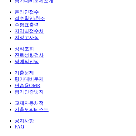
평가대비문제소개
온라인접수
접수확인/취소
수험표출력
지역별접수처
지정고사장
성적조회
진로성향검사
명예의전당
기출문제
평가대비문제
연습용OMR
평가인증뱃지
교재자동채점
기출모의테스트
공지사항
FAQ